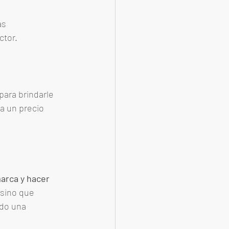
as 
tor. 
para brindarle 
a un precio 
arca y hacer 
 sino que 
do una 