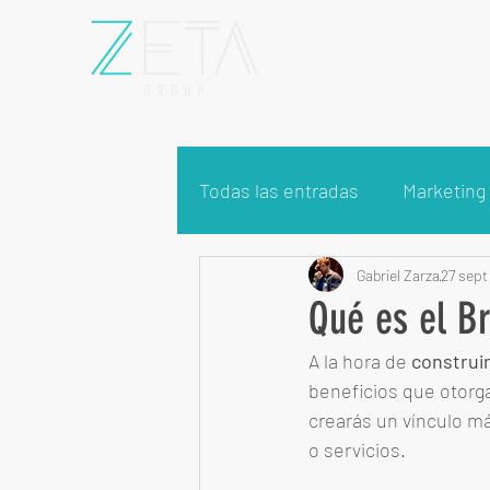
Todas las entradas
Marketing 
Gabriel Zarza
27 sept
Qué es el Br
A la hora de 
construir
beneficios que otorga
crearás un vínculo má
o servicios. 