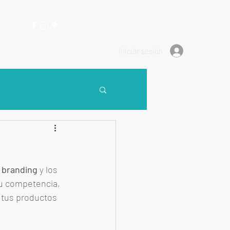
Contacto
Blog
(0986) 250 900
Iniciar sesión
 
branding 
y los 
tu competencia, 
 tus productos 