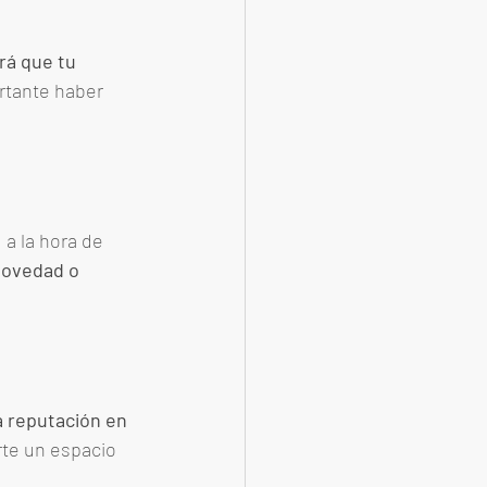
rá que tu 
rtante haber 
a la hora de 
novedad o 
 reputación en 
rte un espacio 