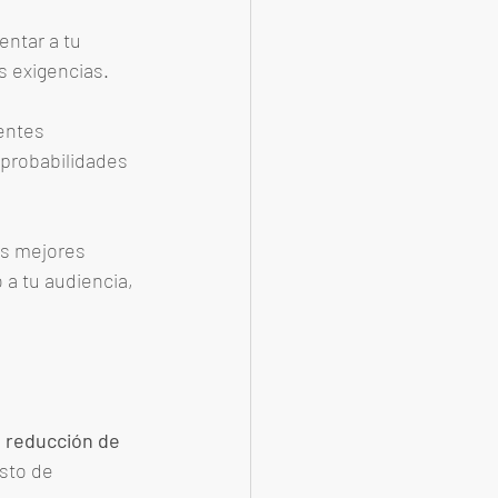
ntar a tu 
 exigencias. 
entes 
probabilidades 
los mejores 
a tu audiencia, 
a reducción de 
sto de 