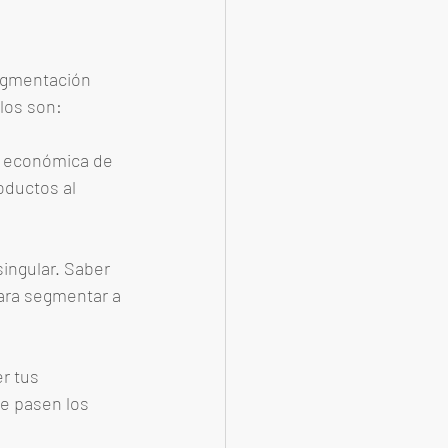
egmentación 
los son: 
ón económica de 
oductos al 
ingular. Saber 
ara segmentar a 
r tus 
e pasen los 