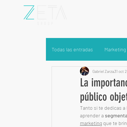
Todas las entradas
Marketing 
Gabriel Zarza
31 oct 
La importanc
público obje
Tanto si te dedicas a
aprender a 
segmentar
marketing
 que te bri