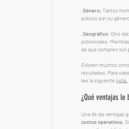
· 
Género:
 Tantos hom
público por su géner
· 
Geográfico
: Otro da
potenciales. Mientra
de que compren tus p
Existen muchos otro
resultados. Para sabe
lee la siguiente 
nota.
¿Qué ventajas le 
Una de las ventajas q
costos operativos.
 S