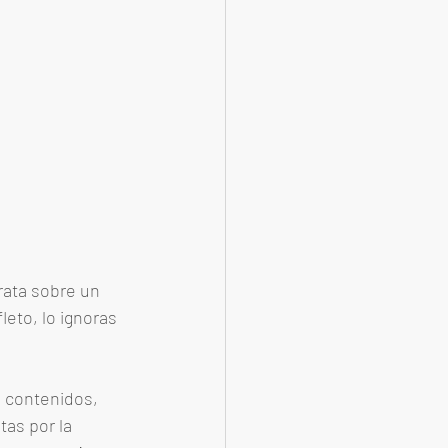
rata sobre un 
eto, lo ignoras 
e contenidos, 
as por la 