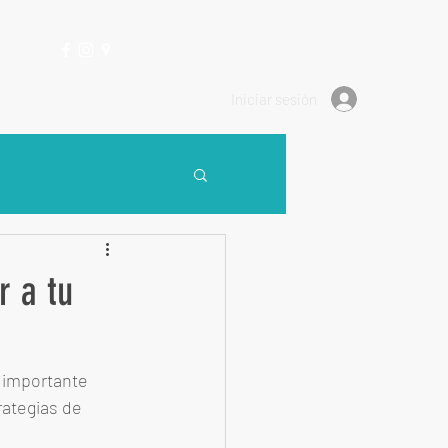
Contacto
Blog
(0986) 250 900
Iniciar sesión
r a tu
 importante 
rategias de 