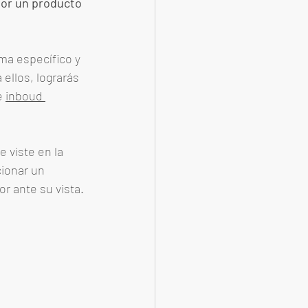
por un producto 
a específico y 
ellos, lograrás 
 
inboud 
 viste en la 
ionar un 
r ante su vista. 