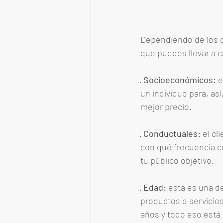
Dependiendo de los o
que puedes llevar a c
· 
Socioeconómicos:
 
un individuo para, as
mejor precio. 
· 
Conductuales:
 el c
con qué frecuencia c
tu público objetivo. 
· 
Edad:
 esta es una d
productos o servicio
años y todo eso está