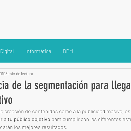
Inicio
Nosotros
Tecnología
Marketing
Clientes
Digital
Informática
BPM
2019
3 min de lectura
ia de la segmentación para llega
tivo
 la creación de contenidos como a la publicidad masiva, es
 a tu público objetivo
 para cumplir con las diferentes est
ndarán los mejores resultados. 