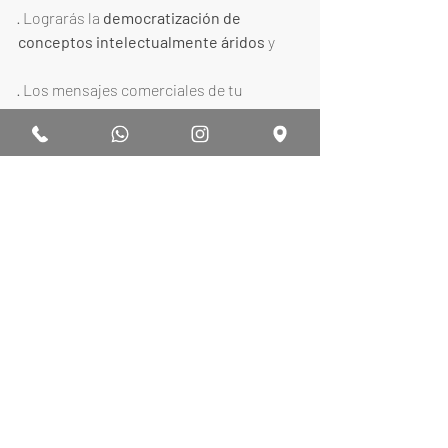
· Lograrás la 
democratización de 
conceptos intelectualmente áridos
 y
· Los mensajes comerciales de tu 
empresa obtendrán 
mayor efectividad. 
En un mundo cada vez más 
hiperconectado, es difícil digerir tanta 
información que recibimos de golpe. Es 
por eso que, si decides 
variar tus 
métodos y estrategias de 
contenidos 
por medio del storytelling
, obtendrás 
mayores posibilidades de que presten 
atención y recuerden tu marca en 
cualquier sitio. 
Ahora que conoces las 
ventajas del 
storytelling,
 es momento de que 