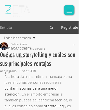
Regístrate
Entrada
Todas las entradas
Gabriel Zarza
Todas las entradas
18 sept 2019
3 min de lectura
Qué es un storytelling y cuáles son
Marketing Digital
sus principales ventajas
Informática
Actualizado:
19 sept 2019
BPM
A la hora de transmitir un mensaje o una 
idea, muchas personas recurren a 
contar historias para una mejor 
atención.
 En el ámbito empresarial 
también puedes aplicar dicha técnica, el 
cual es conocido como 
storytelling
 y es 