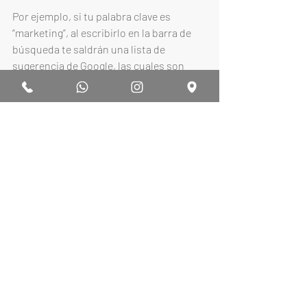
Por ejemplo, si tu palabra clave es 
“marketing”, al escribirlo en la barra de 
búsqueda te saldrán una lista de 
sugerencia de Google, las cuales son 
palabras escritas por otros usuarios con 
anterioridad. Este método es el más 
rápido para localizar keywords más 
usados en el motor de búsqueda sobre 
dicha temática. 