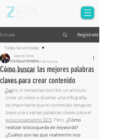
Regístrate
Entrada
Todas las entradas
Gabriel Zarza
Todas las entradas
20 sept 2019
3 min de lectura
Cómo buscar las mejores palabras
Marketing Digital
claves para crear contenido
Informática
Tanto si necesitas escribir un artículo, 
BPM
crear un video o diseñar una infografía, 
es importante que el contenido tenga de 
base una o varias palabras claves para el 
posicionamiento SEO
. Pero, 
¿Cómo 
realizar la búsqueda de 
keywords
? 
¿Cuáles son las que realmente nos 