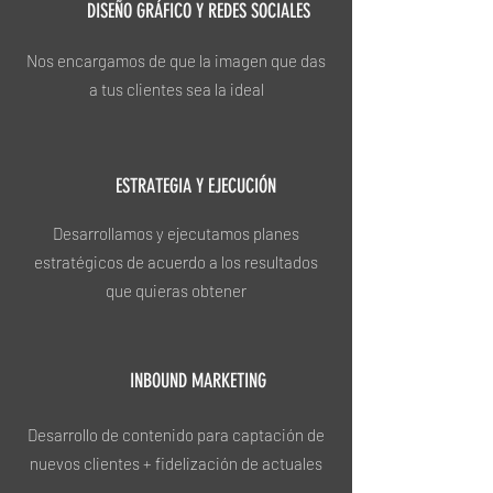
DISEÑO GRÁFICO Y REDES SOCIALES
Nos encargamos de que la imagen que das
a tus clientes sea la ideal
ESTRATEGIA Y EJECUCIÓN
Desarrollamos y ejecutamos planes
estratégicos de acuerdo a los resultados
que quieras obtener
INBOUND MARKETING
Desarrollo de contenido para captación de
nuevos clientes + fidelización de actuales