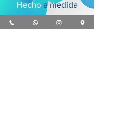
Hecho
a medida
Trabajamos y automatizamos los
procesos de atención.
Conectamos con
tu base de datos actual.
Suscribite a nuestro Blog!
Enviar
hola@zeta.com.py
Concordia 746, Asunción, Paraguay